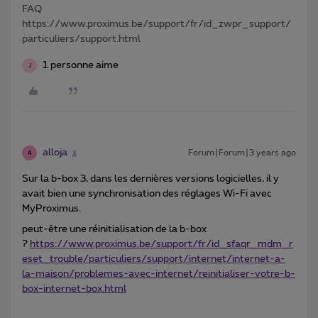
FAQ
https://www.proximus.be/support/fr/id_zwpr_support/
particuliers/support.html
1 personne aime
J
alloja
Forum|Forum|3 years ago
A
Sur la b-box 3, dans les dernières versions logicielles, il y
avait bien une synchronisation des réglages Wi-Fi avec
MyProximus.
peut-être une réinitialisation de la b-box
?
https://www.proximus.be/support/fr/id_sfaqr_mdm_r
eset_trouble/particuliers/support/internet/internet-a-
la-maison/problemes-avec-internet/reinitialiser-votre-b-
box-internet-box.html