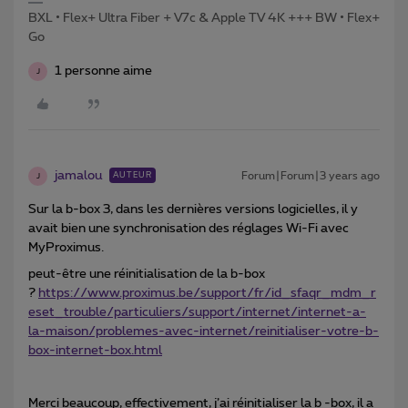
BXL • Flex+ Ultra Fiber + V7c & Apple TV 4K +++ BW • Flex+
Go
1 personne aime
J
jamalou
Forum|Forum|3 years ago
AUTEUR
J
Sur la b-box 3, dans les dernières versions logicielles, il y
avait bien une synchronisation des réglages Wi-Fi avec
MyProximus.
peut-être une réinitialisation de la b-box
?
https://www.proximus.be/support/fr/id_sfaqr_mdm_r
eset_trouble/particuliers/support/internet/internet-a-
la-maison/problemes-avec-internet/reinitialiser-votre-b-
box-internet-box.html
Merci beaucoup, effectivement, j’ai réinitialiser la b -box, il a