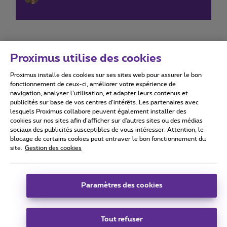
Proximus utilise des cookies
Proximus installe des cookies sur ses sites web pour assurer le bon
Conditions d'utilisation
Accessibility statement
fonctionnement de ceux-ci, améliorer votre expérience de
navigation, analyser l’utilisation, et adapter leurs contenus et
publicités sur base de vos centres d’intérêts. Les partenaires avec
lesquels Proximus collabore peuvent également installer des
cookies sur nos sites afin d’afficher sur d'autres sites ou des médias
sociaux des publicités susceptibles de vous intéresser. Attention, le
Tous droits réservés. ©
2026
Proximus
blocage de certains cookies peut entraver le bon fonctionnement du
site.
Gestion des cookies
Conditions générales, info consommateur
Liste des prix et tarifs
Accessibilité
Vie privée
Politique de gestion des cookies
Cookie manager
Coordonnées de l’entreprise
Paramètres des cookies
Ce site a été créé et est géré conformément au droit belge.
Boulevard du Roi Albert II 27 - B-1030 Bruxelles.
Tout refuser