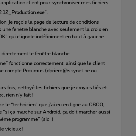
l’application client pour synchroniser mes fichiers.
.2.12_Production.exe”.
ion, je reçois la page de lecture de conditions
iens une fenêtre blanche avec seulement la croix en
“OK” qui clignote indéfiniment en haut à gauche
 directement le fenêtre blanche.
me” fonctionne correctement, ainsi que le client
me compte Proximus (dpriem@skynet.be ou
urs fois, nettoyé les fichiers que je croyais liés et
rien n’y fait !
e le “technicien” que j’ai eu en ligne au 0800,
e “si ça marche sur Android, ça doit marcher aussi
même programme” (sic !)
le vicieux !