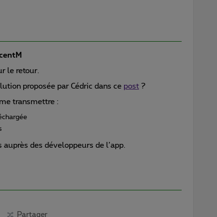
centM
r le retour.
lution proposée par Cédric dans ce
post
?
à me transmettre :
léchargée
s
os auprès des développeurs de l’app.
Partager