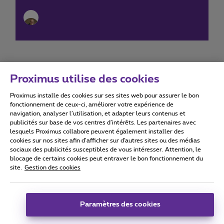
Proximus utilise des cookies
Proximus installe des cookies sur ses sites web pour assurer le bon
Conditions d'utilisation
Accessibility statement
fonctionnement de ceux-ci, améliorer votre expérience de
navigation, analyser l’utilisation, et adapter leurs contenus et
publicités sur base de vos centres d’intérêts. Les partenaires avec
lesquels Proximus collabore peuvent également installer des
cookies sur nos sites afin d’afficher sur d'autres sites ou des médias
sociaux des publicités susceptibles de vous intéresser. Attention, le
Tous droits réservés. ©
2026
Proximus
blocage de certains cookies peut entraver le bon fonctionnement du
site.
Gestion des cookies
Conditions générales, info consommateur
Liste des prix et tarifs
Accessibilité
Vie privée
Politique de gestion des cookies
Cookie manager
Coordonnées de l’entreprise
Paramètres des cookies
Ce site a été créé et est géré conformément au droit belge.
Boulevard du Roi Albert II 27 - B-1030 Bruxelles.