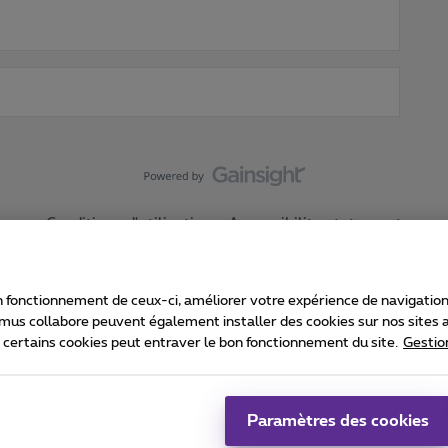
Conditions d'utilisation
Accessibility statement
 fonctionnement de ceux-ci, améliorer votre expérience de navigation, a
imus collabore peuvent également installer des cookies sur nos sites af
e certains cookies peut entraver le bon fonctionnement du site.
Gestio
Proximus
consommateur
Liste des prix et tarifs
Accessibilité
stion des cookies
Cookie manager
Coordonnées de l’entreprise
Ca
é conformément au droit belge.
Pr
Paramètres des cookies
 - B-1030 Bruxelles.
Jo