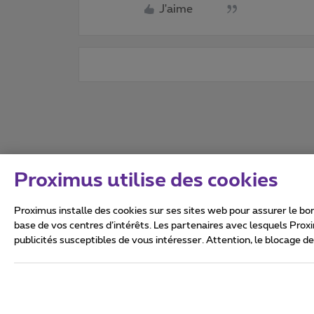
J'aime
Proximus utilise des cookies
Proximus installe des cookies sur ses sites web pour assurer le bon
base de vos centres d’intérêts. Les partenaires avec lesquels Prox
publicités susceptibles de vous intéresser. Attention, le blocage d
Tous droits réservés. ©
2026
Conditions générales, info 
Vie privée
Politique de ge
Ce site a été créé et est gér
Boulevard du Roi Albert II 27