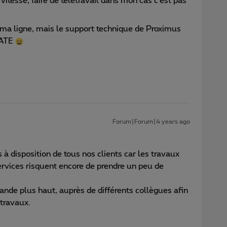
e vitesse, faire de télétravail dans mon cas c’est pas
e ma ligne, mais le support technique de Proximus
DATE
Forum|Forum|4 years ago
 à disposition de tous nos clients car les travaux
ervices risquent encore de prendre un peu de
nde plus haut, auprès de différents collègues afin
 travaux.