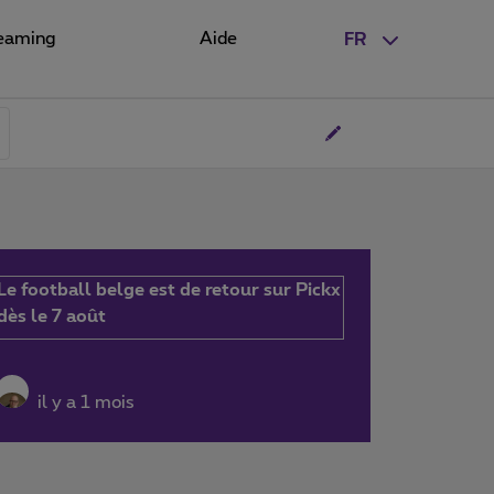
eaming
Aide
FR
Le football belge est de retour sur Pickx
dès le 7 août
il y a 1 mois