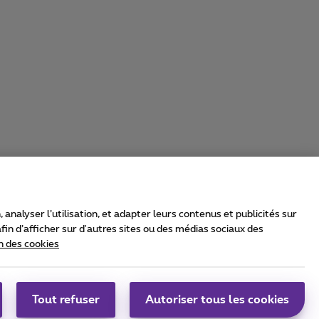
nalyser l’utilisation, et adapter leurs contenus et publicités sur
in d’afficher sur d'autres sites ou des médias sociaux des
n des cookies
rrier & Wholesale Solutions
oximus Group
|
Telindus
Tout refuser
Autoriser tous les cookies
bs
|
Sitemap