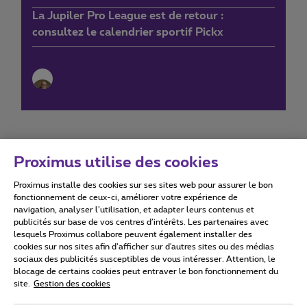
La Jupiler Pro League est de retour :
consultez le calendrier sportif Pickx
Proximus utilise des cookies
Proximus installe des cookies sur ses sites web pour assurer le bon
Conditions d'utilisation
Accessibility statement
fonctionnement de ceux-ci, améliorer votre expérience de
navigation, analyser l’utilisation, et adapter leurs contenus et
publicités sur base de vos centres d’intérêts. Les partenaires avec
lesquels Proximus collabore peuvent également installer des
cookies sur nos sites afin d’afficher sur d'autres sites ou des médias
sociaux des publicités susceptibles de vous intéresser. Attention, le
Tous droits réservés. ©
2026
Proximus
blocage de certains cookies peut entraver le bon fonctionnement du
site.
Gestion des cookies
Conditions générales, info consommateur
Liste des prix et tarifs
Accessibilité
Vie privée