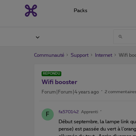
Packs
Communauté
Support
Internet
Wifi bo
RÉPONDU
Wifi booster
Forum|Forum|4 years ago
2 commentaire
fa570142
Apprenti
F
Début septembre, la lampe link qua
pense) est passée du vert à l’orang