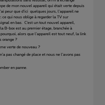
anipulations sans résultat, on m’a échangé
lampe de mon nouvel appareil qui était verte depuis
J’ai peur que d’ici quelques jours, l’appareil ne
ce qui nous oblige à regarder la TV sur
signal en bas. C’est un tout nouvel appareil,
e la B-box est au premier étage, branchée à
ourquoi, alors que l’appareil est tout neuf, la link
is orange ?
llume verte de nouveau ?
l n’a pas changé de place et nous ne l’avons pas
tomber en panne.