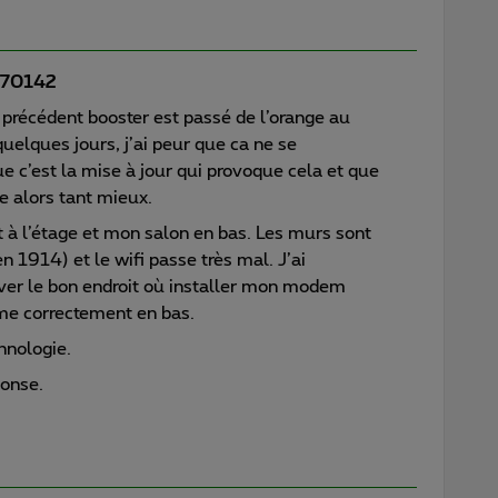
70142
précédent booster est passé de l’orange au
quelques jours, j’ai peur que ca ne se
ue c’est la mise à jour qui provoque cela et que
e alors tant mieux.
t à l’étage et mon salon en bas. Les murs sont
n 1914) et le wifi passe très mal. J’ai
uver le bon endroit où installer mon modem
ume correctement en bas.
hnologie.
ponse.