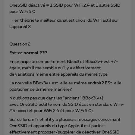
OneSSID déactivé = 1 SSID pour WiFi 2.4 et 1 autre SSID
pour WiFi 5.0
→ en théorie le meilleur canal est choisi du WiFi actif sur
l’appareil X
Question 2
Est-ce normal ???
En principe le comportement Bbox3 et Bbox3v+ est +/-
égale, mais il me semble qu’il y a effectivement
de variations même entre appareils du même type
La nouvelle BBox3v+ est-elle au même endroit? ESt-elle
positioner de la même manière?
N’oublions pas que dans les “anciens” BBox3(v+)
avec OneSSID actif le nom du SSID était en standard WiFi-
2.4-xxxx (ét pour WiFi 2.4 ét pour WiFi 5.0)
Sur ce forum fr et nl il y a plusieurs messages concernant
OneSSID et appareils du type Apple; il est parfois
effectivement proposer/suggérer de déactiver OneSSID