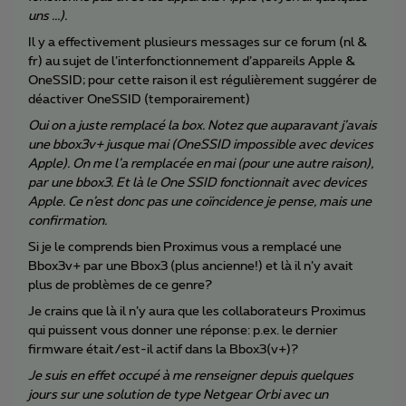
uns ...).
Il y a effectivement plusieurs messages sur ce forum (nl &
fr) au sujet de l’interfonctionnement d’appareils Apple &
OneSSID; pour cette raison il est régulièrement suggérer de
déactiver OneSSID (temporairement)
Oui on a juste remplacé la box. Notez que auparavant j’avais
une bbox3v+ jusque mai (OneSSID impossible avec devices
Apple). On me l’a remplacée en mai (pour une autre raison),
par une bbox3. Et là le One SSID fonctionnait avec devices
Apple. Ce n’est donc pas une coïncidence je pense, mais une
confirmation.
Si je le comprends bien Proximus vous a remplacé une
Bbox3v+ par une Bbox3 (plus ancienne!) et là il n’y avait
plus de problèmes de ce genre?
Je crains que là il n’y aura que les collaborateurs Proximus
qui puissent vous donner une réponse: p.ex. le dernier
firmware était/est-il actif dans la Bbox3(v+)?
Je suis en effet occupé à me renseigner depuis quelques
jours sur une solution de type Netgear Orbi avec un