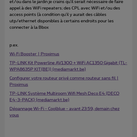
et/ou dans le jardin je crains qu’il serait nécessaire de faire
appel à des WiFi repeaters; des CPL avec WiFi et/ou des
access points (à condition qu’il y aurait des câbles
utp/ethernet disponibles à certains endroits pour les
connecter à la Bbox
p.ex.
Wi‑Fi Booster | Proximus
TP-LINK Kit Powerline AV1300 + WiFi AC1350 Gigabit (TL-
WPA8635P KIT(BE)) (mediamarkt.be)
Configurer votre routeur privé comme routeur sans fil |
Proximus
TP-LINK Système Multiroom Wifi Mesh Deco E4 (DECO
E4-3-PACK) (mediamarkt.be)
Dépannage Wi-Fi - Coolblue - avant 23:59, demain chez
vous