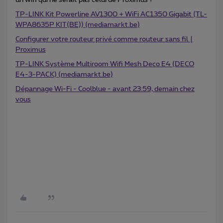
un wifi qui ne serait pas celui de Proximus ?
TP-LINK Kit Powerline AV1300 + WiFi AC1350 Gigabit (TL-
WPA8635P KIT(BE)) (mediamarkt.be)
Configurer votre routeur privé comme routeur sans fil |
Proximus
TP-LINK Système Multiroom Wifi Mesh Deco E4 (DECO
E4-3-PACK) (mediamarkt.be)
Dépannage Wi-Fi - Coolblue - avant 23:59, demain chez
vous