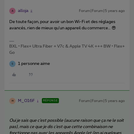
alloja
Forum|Forum|5 years ago
A
De toute façon, pour avoir un bon Wi-Fi et des réglages
avancés, rien de mieux qu’un appareil du commerce… 😎
BXL • Flex+ Ultra Fiber + V7c & Apple TV 4K +++ BW • Flex+
Go
1 personne aime
S
M_016F
Forum|Forum|5 years ago
RÉPONSE
M
Oui je sais que c’est possible (aucune raison que ça ne le soit
pas), mais ce que je dis c’est que cette combinaison ne
fonctionne pas avec les appareils Apple (et j’en ai quelques