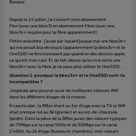
Bonjour,
Depuis le 14 juillet, j’ai converti mon abonnement
Flex (avec une bbox3) en abonnement Fibre (avec une
bbox3v+ requise pour la fibre apparemment).
Petite anecdote : j’avais par hasard jusque mai une bbox3v+
qui me posait bcp de soucis (apparemment la bbox3v+ et le
OneSSID ne fonctionnaient pas quand on des devices apple,
ce qui est mon cas). Et de fait, depuis qu’on m’a remis une
bbox3v+ avec la fibre, je ne peux plus utiliser le OneSSID …
Question 1: pourquoi la bbox3v+ et le OneSSID sont-ils
incompatibles ?
J’espérais ainsi pouvoir avoir de meilleures vitesses Wifi
dans les différents étages de la maison.
En particulier, la BBox étant au 1er étage avec la TV, le Wifi
était presque nul au 3è (grenier) et au rez-de-chaussée
(jardin). Dans la pièce de la BBox javais des valeurs typiques
de 75Mbps sur le canal 5GHz et de 50Mbps sur le canal
2.4GHz. Au 2è étage (bureau et chambres), mes valeurs