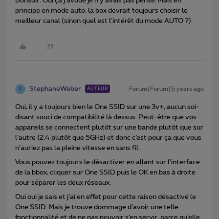
Bonsoir. Oui ça j’avoue je n'y avais pas pensé. Mais en
principe en mode auto, la box devrait toujours choisir le
meilleur canal (sinon quel est l’intérêt du mode AUTO ?).
StephaneWeber
Forum|Forum|5 years ago
AUTEUR
S
Oui, il y a toujours bien le One SSID sur une 3v+, aucun soi-
disant souci de compatibilité là dessus. Peut-être que vos
appareils se connectent plutôt sur une bande plutôt que sur
l’autre (2,4 plutôt que 5GHz) et donc c’est pour ça que vous
n’auriez pas la pleine vitesse en sans fil.
Vous pouvez toujours le désactiver en allant sur l’interface
de la bbox, cliquer sur One SSID puis le OK en bas à droite
pour séparer les deux réseaux.
Oui oui je sais et j’ai en effet pour cette raison désactivé le
One SSID. Mais je trouve dommage d’avoir une telle
fonctionnalité et de ne pas pouvoir s’en servir, parce qu’elle