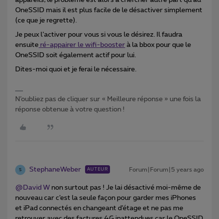
appareils, le problème est alors à chercher autre part qu’au
OneSSID mais il est plus facile de le désactiver simplement
(ce que je regrette).
Je peux l’activer pour vous si vous le désirez. Il faudra
ensuite
ré-appairer le wifi-booster
à la bbox pour que le
OneSSID soit également actif pour lui.
Dites-moi quoi et je ferai le nécessaire.
N’oubliez pas de cliquer sur « Meilleure réponse » une fois la
réponse obtenue à votre question !
StephaneWeber
Forum|Forum|5 years ago
AUTEUR
S
@David W
non surtout pas ! Je lai désactivé moi-même de
nouveau car c’est la seule façon pour garder mes iPhones
et iPad connectés en changeant d’étage et ne pas me
retrouver avec des factures 4G inattendues car le OneSSID