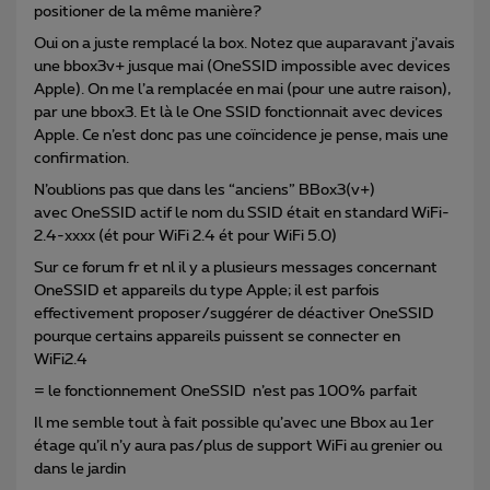
positioner de la même manière?
Oui on a juste remplacé la box. Notez que auparavant j’avais
une bbox3v+ jusque mai (OneSSID impossible avec devices
Apple). On me l’a remplacée en mai (pour une autre raison),
par une bbox3. Et là le One SSID fonctionnait avec devices
Apple. Ce n’est donc pas une coïncidence je pense, mais une
confirmation.
N’oublions pas que dans les “anciens” BBox3(v+)
avec OneSSID actif le nom du SSID était en standard WiFi-
2.4-xxxx (ét pour WiFi 2.4 ét pour WiFi 5.0)
Sur ce forum fr et nl il y a plusieurs messages concernant
OneSSID et appareils du type Apple; il est parfois
effectivement proposer/suggérer de déactiver OneSSID
pourque certains appareils puissent se connecter en
WiFi2.4
= le fonctionnement OneSSID n’est pas 100% parfait
Il me semble tout à fait possible qu’avec une Bbox au 1er
étage qu’il n’y aura pas/plus de support WiFi au grenier ou
dans le jardin