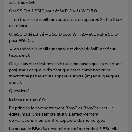
& la Bbox3v+
OneSSID = 1 SSID pour ét WiFi 2.4 ét WiFi 5.0
→ en théorie le meilleur canal entre un appareil X et la Bbox
est choisi
OneSSID déactivé = 1 SSID pour WiFi 2.4 et 1 autre SSID
pour WiFi 5.0
→ en théorie le meilleur canal est choisi du WiFi actif sur
l’appareil X
Oui je sais que c’est possible (aucune raison que ça ne le soit
pas), mais ce que je dis c’est que cette combinaison ne
fonctionne pas avec les appareils Apple (et j’en ai quelques
uns ...).
Question 2
Est-ce normal ???
En principe le comportement Bbox3 et Bbox3v+ est +/-
égale, mais il me semble qu’il y a effectivement
de variations même entre appareils du même type
La nouvelle BBox3v+ est-elle au même endroit? ESt-elle