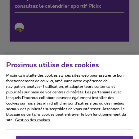
consultez le calendrier sportif Pickx
Proximus utilise des cookies
Proximus installe des cookies sur ses sites web pour assurer le bon
Conditions d'utilisation
Accessibility statement
fonctionnement de ceux-ci, améliorer votre expérience de
navigation, analyser l’utilisation, et adapter leurs contenus et
publicités sur base de vos centres d’intérêts. Les partenaires avec
lesquels Proximus collabore peuvent également installer des
cookies sur nos sites afin d’afficher sur d'autres sites ou des médias
sociaux des publicités susceptibles de vous intéresser. Attention, le
Tous droits réservés. ©
2026
Proximus
blocage de certains cookies peut entraver le bon fonctionnement du
site.
Gestion des cookies
Conditions générales, info consommateur
Liste des prix et tarifs
Accessibilité
Vie privée
Politique de gestion des cookies
Cookie manager