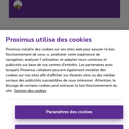
Proximus utilise des cookies
Proximus installe des cookies sur ses sites web pour assurer le bon
Conditions d'utilisation
Accessibility statement
fonctionnement de ceux-ci, améliorer votre expérience de
navigation, analyser l’utilisation, et adapter leurs contenus et
publicités sur base de vos centres d’intérêts. Les partenaires avec
lesquels Proximus collabore peuvent également installer des
cookies sur nos sites afin d’afficher sur d'autres sites ou des médias
sociaux des publicités susceptibles de vous intéresser. Attention, le
Tous droits réservés. ©
2026
Proximus
blocage de certains cookies peut entraver le bon fonctionnement du
site.
Gestion des cookies
Conditions générales, info consommateur
Liste des prix et tarifs
Accessibilité
Vie privée
Politique de gestion des cookies
Cookie manager
Coordonnées de l’entreprise
Paramètres des cookies
Ce site a été créé et est géré conformément au droit belge.
Boulevard du Roi Albert II 27 - B-1030 Bruxelles.