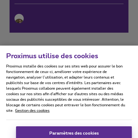
Proximus utilise des cookies
Proximus installe des cookies sur ses sites web pour assurer le bon
Conditions d'utilisation
Accessibility statement
fonctionnement de ceux-ci, améliorer votre expérience de
navigation, analyser l’utilisation, et adapter leurs contenus et
publicités sur base de vos centres d’intérêts. Les partenaires avec
lesquels Proximus collabore peuvent également installer des
cookies sur nos sites afin d’afficher sur d'autres sites ou des médias
sociaux des publicités susceptibles de vous intéresser. Attention, le
Tous droits réservés. ©
2026
Proximus
blocage de certains cookies peut entraver le bon fonctionnement du
site.
Gestion des cookies
Conditions générales, info consommateur
Liste des prix et tarifs
Accessibilité
Vie privée
Politique de gestion des cookies
Cookie manager
Coordonnées de l’entreprise
Paramètres des cookies
Ce site a été créé et est géré conformément au droit belge.