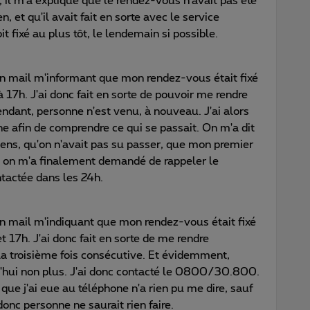
, il m'a expliqué que le rendez-vous n'avait pas été
, et qu'il avait fait en sorte avec le service
 fixé au plus tôt, le lendemain si possible.
un mail m'informant que mon rendez-vous était fixé
à 17h. J'ai donc fait en sorte de pouvoir me rendre
ndant, personne n'est venu, à nouveau. J'ai alors
e afin de comprendre ce qui se passait. On m'a dit
iens, qu'on n'avait pas su passer, que mon premier
 Et on m'a finalement demandé de rappeler le
tactée dans les 24h.
un mail m'indiquant que mon rendez-vous était fixé
 17h. J'ai donc fait en sorte de me rendre
la troisième fois consécutive. Et évidemment,
d'hui non plus. J'ai donc contacté le 0800/30.800.
que j'ai eue au téléphone n'a rien pu me dire, sauf
onc personne ne saurait rien faire.