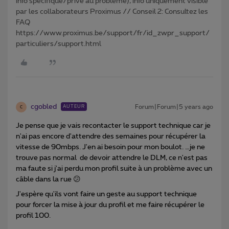
info spécifique/privé au problème), info uniquement visible
par les collaborateurs Proximus // Conseil 2: Consultez les
FAQ
https://www.proximus.be/support/fr/id_zwpr_support/
particuliers/support.html
cgobled
Forum|Forum|5 years ago
AUTEUR
C
Je pense que je vais recontacter le support technique car je
n'ai pas encore d'attendre des semaines pour récupérer la
vitesse de 90mbps. J'en ai besoin pour mon boulot. …je ne
trouve pas normal de devoir attendre le DLM, ce n'est pas
ma faute si j'ai perdu mon profil suite à un problème avec un
câble dans la rue 😕
J'espère qu'ils vont faire un geste au support technique
pour forcer la mise à jour du profil et me faire récupérer le
profil 100.