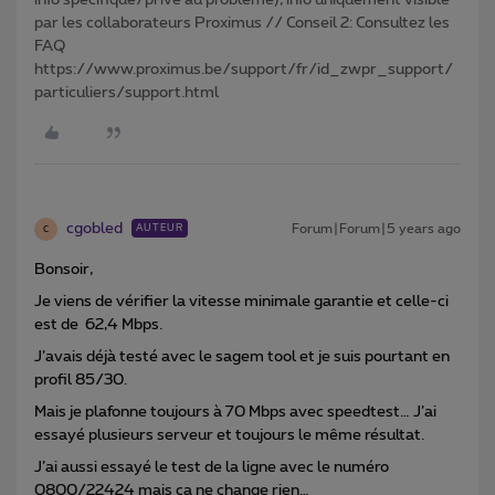
info spécifique/privé au problème), info uniquement visible
par les collaborateurs Proximus // Conseil 2: Consultez les
FAQ
https://www.proximus.be/support/fr/id_zwpr_support/
particuliers/support.html
cgobled
Forum|Forum|5 years ago
AUTEUR
C
Bonsoir,
Je viens de vérifier la vitesse minimale garantie et celle-ci
est de 62,4 Mbps.
J’avais déjà testé avec le sagem tool et je suis pourtant en
profil 85/30.
Mais je plafonne toujours à 70 Mbps avec speedtest… J’ai
essayé plusieurs serveur et toujours le même résultat.
J’ai aussi essayé le test de la ligne avec le numéro
0800/22424 mais ça ne change rien…