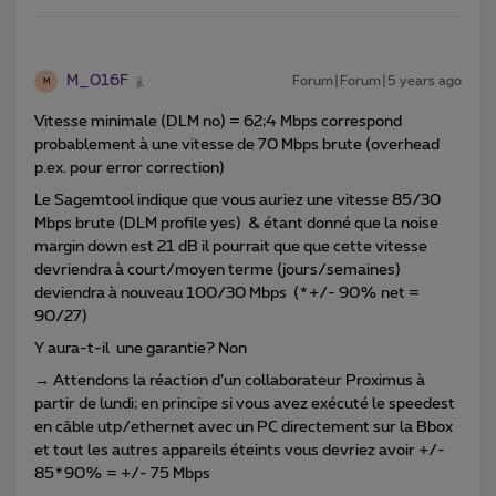
M_016F
Forum|Forum|5 years ago
M
Vitesse minimale (DLM no) = 62;4 Mbps correspond
probablement à une vitesse de 70 Mbps brute (overhead
p.ex. pour error correction)
Le Sagemtool indique que vous auriez une vitesse 85/30
Mbps brute (DLM profile yes) & étant donné que la noise
margin down est 21 dB il pourrait que que cette vitesse
devriendra à court/moyen terme (jours/semaines)
deviendra à nouveau 100/30 Mbps (*+/- 90% net =
90/27)
Y aura-t-il une garantie? Non
→ Attendons la réaction d’un collaborateur Proximus à
partir de lundi; en principe si vous avez exécuté le speedest
en câble utp/ethernet avec un PC directement sur la Bbox
et tout les autres appareils éteints vous devriez avoir +/-
85*90% = +/- 75 Mbps