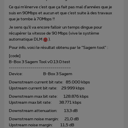
Ce qui m’énerve c’est que ça fait pas mal d’années que je
suis en 90Mbps et aucun et que c’est suite à des travaux
que je tombe à 70Mbps !!
Je sens qu’il va encore falloir un temps dingue pour
récupérer la vitesse de 90 Mbps (vive le système
automatique DLM
).
Pour info, voici le résultat obtenu par le “Sagem tool” :
[code]
B-Box 3 Sagem Tool v0.13.0.test
-------------------------------
Device: B-Box 3 Sagem
Downstream current bit rate: 85.000 kbps
Upstream current bit rate: 29.999 kbps
Downstream max bit rate: 128.876 kbps
Upstream max bit rate: 38.771 kbps
Downstream attenuation: 13,3 dB
Downstream noise margin: 21,0 dB
Upstream noise margin: 11,5 dB