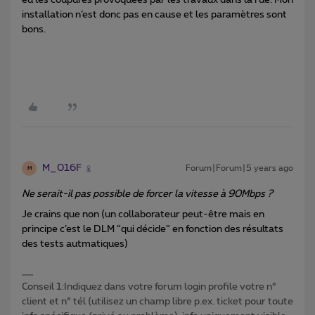
eu les coupures provoquées par les travaux dans la rue. Mon
installation n’est donc pas en cause et les paramètres sont
bons.
M_016F
Forum|Forum|5 years ago
M
Ne serait-il pas possible de forcer la vitesse à 90Mbps ?
Je crains que non (un collaborateur peut-être mais en
principe c’est le DLM “qui décide” en fonction des résultats
des tests autmatiques)
Conseil 1:Indiquez dans votre forum login profile votre n°
client et n° tél (utilisez un champ libre p.ex. ticket pour toute