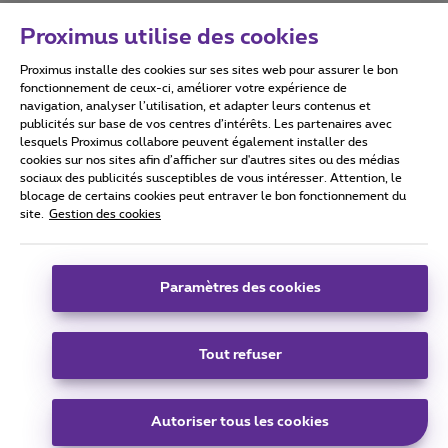
Proximus utilise des cookies
Proximus installe des cookies sur ses sites web pour assurer le bon
Conditions d'utilisation
Accessibility statement
fonctionnement de ceux-ci, améliorer votre expérience de
navigation, analyser l’utilisation, et adapter leurs contenus et
publicités sur base de vos centres d’intérêts. Les partenaires avec
lesquels Proximus collabore peuvent également installer des
cookies sur nos sites afin d’afficher sur d'autres sites ou des médias
sociaux des publicités susceptibles de vous intéresser. Attention, le
Tous droits réservés. ©
2026
Proximus
blocage de certains cookies peut entraver le bon fonctionnement du
site.
Gestion des cookies
Conditions générales, info consommateur
Liste des prix et tarifs
Accessibilité
Vie privée
Politique de gestion des cookies
Cookie manager
Coordonnées de l’entreprise
Paramètres des cookies
Ce site a été créé et est géré conformément au droit belge.
Boulevard du Roi Albert II 27 - B-1030 Bruxelles.
Tout refuser
Carrier & Wholesale Solutions
Autoriser tous les cookies
Proximus Group
|
Telindus
Jobs
|
Sitemap