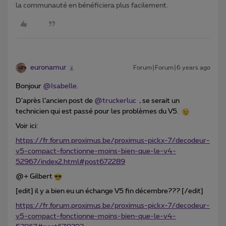
la communauté en bénéficiera plus facilement.
euronamur
Forum|Forum|6 years ago
Bonjour
@Isabelle.
D’après l’ancien post de
@truckerluc
, se serait un
technicien qui est passé pour les problèmes du V5.
Voir ici:
https://fr.forum.proximus.be/proximus-pickx-7/decodeur-
v5-compact-fonctionne-moins-bien-que-le-v4-
52967/index2.html#post672289
@+ Gilbert
[edit] il y a bien eu un échange V5 fin décembre??? [/edit]
https://fr.forum.proximus.be/proximus-pickx-7/decodeur-
v5-compact-fonctionne-moins-bien-que-le-v4-