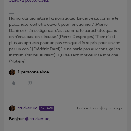
52967#post670392
Humorous Signature humoristique. "Le cerveau, comme le
parachute, doit être ouvert pour fonctionner."(Pierre
Daninos) "L'intelligence, c'est comme le parachute, quand
on n'en a pas, on s'écrase."(Pierre Desproges) "Rien n'est
plus voluptueux pour un pas con que d'être pris pour un con
par un con." (Frédéric Dard)"Je ne parle pas aux cons, ça les
instruit."(Michel Audiard) "Qui se sent morveux se mouche."
(Molière)
1 personne aime
truckerluc
Forum|Forum|6 years ago
AUTEUR
Bonjour
@truckerluc
,