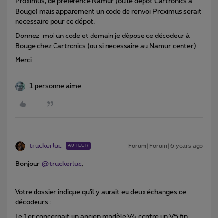
Proximus, de préférence Namur (ou le dépot Cartronics à
Bouge) mais apparement un code de renvoi Proximus serait
necessaire pour ce dépot.
Donnez-moi un code et demain je dépose ce décodeur à
Bouge chez Cartronics (ou si necessaire au Namur center).
Merci
1 personne aime
truckerluc
Forum|Forum|6 years ago
AUTEUR
Bonjour
@truckerluc
,
Votre dossier indique qu’il y aurait eu deux échanges de
décodeurs :
Le 1er concernait un ancien modèle V4 contre un V5 fin