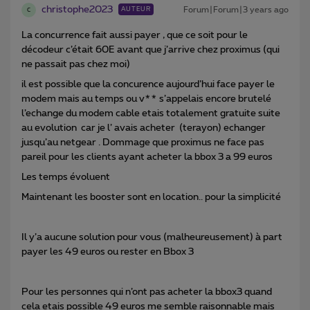
christophe2023
Forum|Forum|3 years ago
AUTEUR
C
La concurrence fait aussi payer , que ce soit pour le
décodeur c’était 60E avant que j’arrive chez proximus (qui
ne passait pas chez moi)
il est possible que la concurence aujourd’hui face payer le
modem mais au temps ou v** s’appelais encore brutelé
l’echange du modem cable etais totalement gratuite suite
au evolution car je l’ avais acheter (terayon) echanger
jusqu’au netgear . Dommage que proximus ne face pas
pareil pour les clients ayant acheter la bbox 3 a 99 euros
Les temps évoluent
Maintenant les booster sont en location.. pour la simplicité
Il y’a aucune solution pour vous (malheureusement) à part
payer les 49 euros ou rester en Bbox 3
Pour les personnes qui n’ont pas acheter la bbox3 quand
cela etais possible 49 euros me semble raisonnable mais