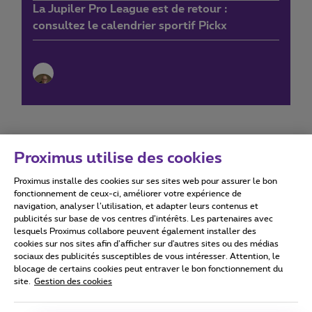
La Jupiler Pro League est de retour :
consultez le calendrier sportif Pickx
Proximus utilise des cookies
Proximus installe des cookies sur ses sites web pour assurer le bon
Conditions d'utilisation
Accessibility statement
fonctionnement de ceux-ci, améliorer votre expérience de
navigation, analyser l’utilisation, et adapter leurs contenus et
publicités sur base de vos centres d’intérêts. Les partenaires avec
lesquels Proximus collabore peuvent également installer des
cookies sur nos sites afin d’afficher sur d'autres sites ou des médias
sociaux des publicités susceptibles de vous intéresser. Attention, le
Tous droits réservés. ©
2026
Proximus
blocage de certains cookies peut entraver le bon fonctionnement du
site.
Gestion des cookies
Conditions générales, info consommateur
Liste des prix et tarifs
Accessibilité
Vie privée