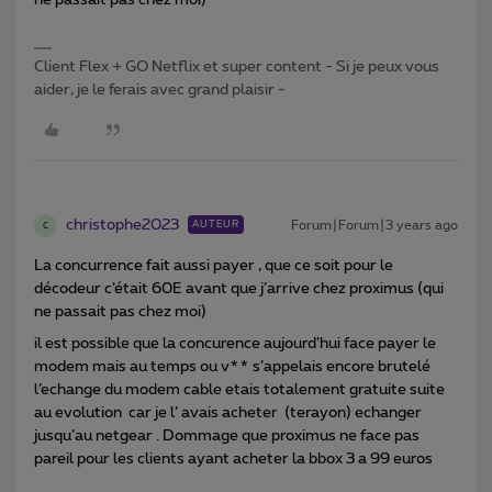
ne passait pas chez moi)
Client Flex + GO Netflix et super content - Si je peux vous
aider, je le ferais avec grand plaisir -
christophe2023
Forum|Forum|3 years ago
AUTEUR
C
La concurrence fait aussi payer , que ce soit pour le
décodeur c’était 60E avant que j’arrive chez proximus (qui
ne passait pas chez moi)
il est possible que la concurence aujourd’hui face payer le
modem mais au temps ou v** s’appelais encore brutelé
l’echange du modem cable etais totalement gratuite suite
au evolution car je l’ avais acheter (terayon) echanger
jusqu’au netgear . Dommage que proximus ne face pas
pareil pour les clients ayant acheter la bbox 3 a 99 euros