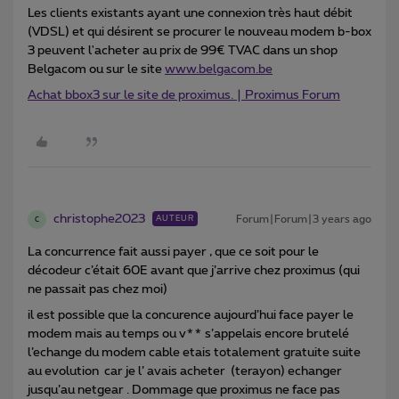
Les clients existants ayant une connexion très haut débit
(VDSL) et qui désirent se procurer le nouveau modem b-box
3 peuvent l'acheter au prix de 99€ TVAC dans un shop
Belgacom ou sur le site
www.belgacom.be
Achat bbox3 sur le site de proximus. | Proximus Forum
christophe2023
Forum|Forum|3 years ago
AUTEUR
C
La concurrence fait aussi payer , que ce soit pour le
décodeur c’était 60E avant que j’arrive chez proximus (qui
ne passait pas chez moi)
il est possible que la concurence aujourd’hui face payer le
modem mais au temps ou v** s’appelais encore brutelé
l’echange du modem cable etais totalement gratuite suite
au evolution car je l’ avais acheter (terayon) echanger
jusqu’au netgear . Dommage que proximus ne face pas