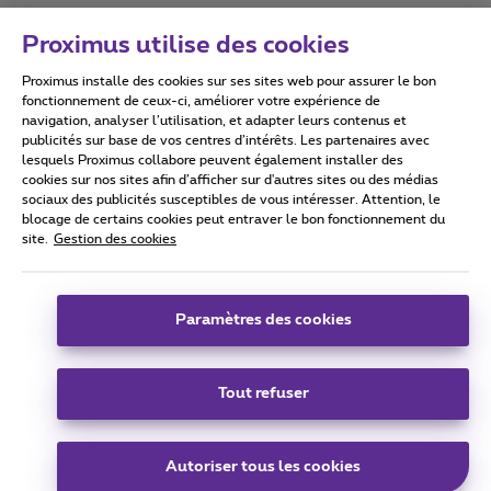
Proximus utilise des cookies
Proximus installe des cookies sur ses sites web pour assurer le bon
Conditions d'utilisation
Accessibility statement
fonctionnement de ceux-ci, améliorer votre expérience de
navigation, analyser l’utilisation, et adapter leurs contenus et
publicités sur base de vos centres d’intérêts. Les partenaires avec
lesquels Proximus collabore peuvent également installer des
cookies sur nos sites afin d’afficher sur d'autres sites ou des médias
sociaux des publicités susceptibles de vous intéresser. Attention, le
Tous droits réservés. ©
2026
Proximus
blocage de certains cookies peut entraver le bon fonctionnement du
site.
Gestion des cookies
Conditions générales, info consommateur
Liste des prix et tarifs
Accessibilité
Vie privée
Politique de gestion des cookies
Cookie manager
Coordonnées de l’entreprise
Paramètres des cookies
Ce site a été créé et est géré conformément au droit belge.
Boulevard du Roi Albert II 27 - B-1030 Bruxelles.
Tout refuser
Carrier & Wholesale Solutions
Autoriser tous les cookies
Proximus Group
|
Telindus