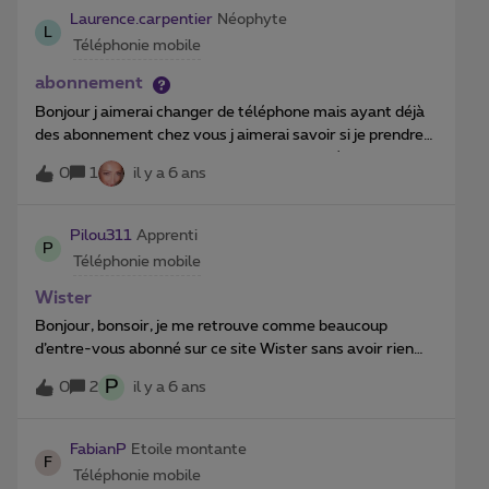
Laurence.carpentier
Néophyte
L
Téléphonie mobile
abonnement
Bonjour j aimerai changer de téléphone mais ayant déjà
des abonnement chez vous j aimerai savoir si je prendre
le samsung s10 si je peux garder mon numéro et a
0
1
il y a 6 ans
combien sa me reviendrai par moi merci bonne journée et
prenez soin de vous merci
Pilou311
Apprenti
P
Téléphonie mobile
Wister
Bonjour, bonsoir, je me retrouve comme beaucoup
d’entre-vous abonné sur ce site Wister sans avoir rien
fait, je vois qu’il suffit de taper STOP au 8442, pourriez-
P
0
2
il y a 6 ans
vous me dire si cela suffit. En vous remerciant par avance
de votre aide
FabianP
Etoile montante
F
Téléphonie mobile