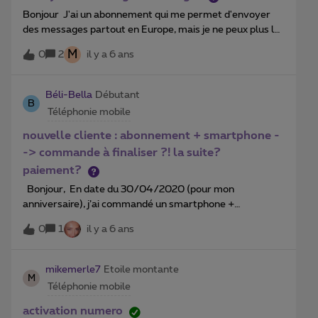
Bonjour J'ai un abonnement qui me permet d'envoyer
des messages partout en Europe, mais je ne peux plus le
faire maintenant. Mon correspondant vis en Pologne et
M
0
2
il y a 6 ans
elle arrive à m'envoyer des messages sans problème.
Comment ce fait t'il que je ne puisse ni l'envoyer de mail,
ni l'appeler ? Mes sincères salutations Esmeralda
Béli-Bella
Débutant
B
Yondjeu
Téléphonie mobile
nouvelle cliente : abonnement + smartphone -
-> commande à finaliser ?! la suite?
paiement?
​ Bonjour, En date du 30/04/2020 (pour mon
anniversaire), j’ai commandé un smartphone +
abonnement Epic. Marque du smartphone : oneplus 8
0
1
il y a 6 ans
interstellar glow. De ce fait, j’ai reçu un premier mail de
confirmation (sans pour autant avoir payé quoique ce
soit), ensuite un second qui me demandait une copie de
mikemerle7
Etoile montante
M
ma carte ID à envoyer à:IDcard@Proximus.com pour
Téléphonie mobile
finalisation de ladite commande. Dont je me suis exécuté
le jour même de la réception du mail. A ce jour, je reste
activation numero