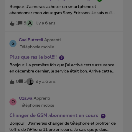
Bonjour, J’aimerais acheter un smartphone et
abandonner mon vieux gsm Sony Ericsson. Je sais qu’il
est possible d’en commander en ligne mais que faut-il
A
1
5
il y a 6 ans
faire pour recevoir la carte Sim (Nano) adéquate et
conserver mon numéro ? D’avance merci beaucoup pour
votre réponse. Très bonne après midi et surtout prenez
GaelButereli
Apprenti
G
bien soin de vous !
Téléphonie mobile
Plus que ras le bol!!!!
Bonjour, La première fois que j'ai activé cette assurance
en décembre dernier, le service était bon. Arrive cette
seconde activation du service. Ce mail est l'expression de
0
3
il y a 6 ans
ma frustration la plus totale à l'égard de votre offre
Smartphone Omnium pour trois raisons. Premièrement,
le 3 avril dernier, j'active mon assurance Smartphone
Ozawa
Apprenti
O
Omnium afin de réparer mon GSM. Lorsque l'on parcourt
Téléphonie mobile
les conditions générales de cette assurance, il y a une
promesse de prise en charge, réparation, livraison dans
Changer de GSM abonnement en cours
un délai de 2 à 3 jours. La prise en charge a été
Bonjour, J’aimerais changer de téléphone et profiter de
impeccable. La suite pas du tout. Votre service
l’offre de l’iPhone 11 pro en cours. Je sais que je dois