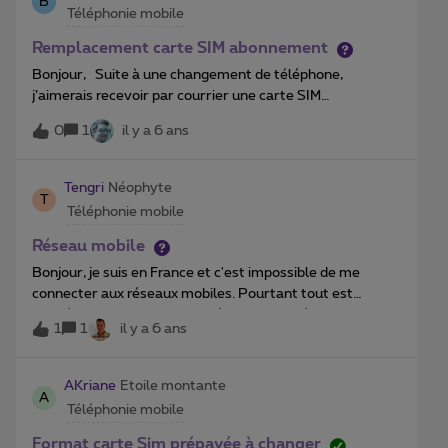
B
Téléphonie mobile
Remplacement carte SIM abonnement
Bonjour, Suite à une changement de téléphone,
j’aimerais recevoir par courrier une carte SIM
multiformat pour mon abonnement mobile,
0
1
il y a 6 ans
svp @VincentM Mon numéro est enregistré dans mon
profil. Merci d’avance et bonne journée, B.
Tengri
Néophyte
T
Téléphonie mobile
Réseau mobile
Bonjour, je suis en France et c'est impossible de me
connecter aux réseaux mobiles. Pourtant tout est
activé. Quand je change de réseau j'ai du réseau pendant
1
1
il y a 6 ans
10 secondes puis ça me le coupe. Que dois je faire ?
Merci
AKriane
Etoile montante
A
Téléphonie mobile
Format carte Sim prépayée à changer