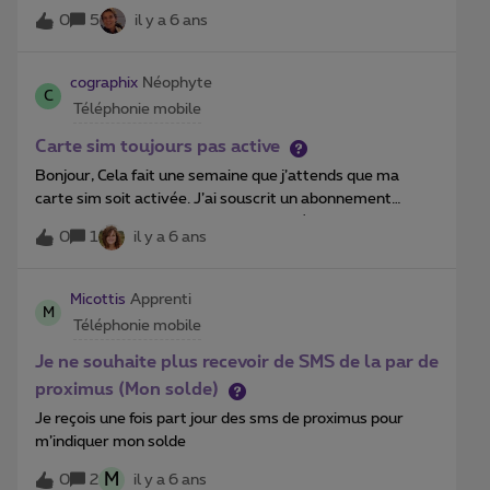
remboursée de 55€66 ?
0
5
il y a 6 ans
cographix
Néophyte
C
Téléphonie mobile
Carte sim toujours pas active
Bonjour, Cela fait une semaine que j’attends que ma
carte sim soit activée. J’ai souscrit un abonnement
Mobilus S avec iPhone tout est installé mais toujours
0
1
il y a 6 ans
aucun service disponible. Pouez-Vous m’aider s’il vous
plait Bien à vous Corentin
Micottis
Apprenti
M
Téléphonie mobile
Je ne souhaite plus recevoir de SMS de la par de
proximus (Mon solde)
Je reçois une fois part jour des sms de proximus pour
m’indiquer mon solde
M
0
2
il y a 6 ans