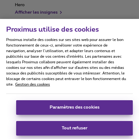
Afficher les insignes
Proximus utilise des cookies
Proximus installe des cookies sur ses sites web pour assurer le bon
Conditions d'utilisation
Accessibility statement
fonctionnement de ceux-ci, améliorer votre expérience de
navigation, analyser l’utilisation, et adapter leurs contenus et
publicités sur base de vos centres d’intérêts. Les partenaires avec
lesquels Proximus collabore peuvent également installer des
cookies sur nos sites afin d’afficher sur d'autres sites ou des médias
sociaux des publicités susceptibles de vous intéresser. Attention, le
Tous droits réservés. ©
2026
Proximus
blocage de certains cookies peut entraver le bon fonctionnement du
site.
Gestion des cookies
Conditions générales, info consommateur
Liste des prix et tarifs
Accessibilité
Vie privée
Politique de gestion des cookies
Cookie manager
Coordonnées de l’entreprise
Paramètres des cookies
Ce site a été créé et est géré conformément au droit belge.
Boulevard du Roi Albert II 27 - B-1030 Bruxelles.
Tout refuser