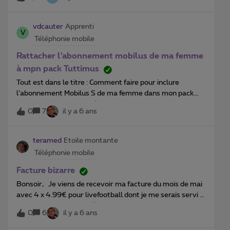
compte, et a reçu une nouvelle carte SIM qui fait partie
d’un pack GSM/TV/INTERNET. (Formule GSM plus
intéressante que l’actuel que j’ai sur mon compte) Que
vdcauter
Apprenti
V
faut il faire pour Transférer son numéro de GSM de mon
Téléphonie mobile
compte vers le sien? Avoir les avantages du pack de son
nouveau numéro sur son ancien numéro. En effet ma
Rattacher l'abonnement mobilus de ma femme
maman souhaiterais conserver son ancien numéro et non
à mpn pack Tuttimus
utiliser le nouveau. Merci !
Tout est dans le titre : Comment faire pour inclure
l’abonnement Mobilus S de ma femme dans mon pack
Tuttimus qui contient déja mon propre abonnement
0
7
il y a 6 ans
Mobilus.
teramed
Etoile montante
Téléphonie mobile
Facture bizarre
Bonsoir, Je viens de recevoir ma facture du mois de mai
avec 4 x 4.99€ pour livefootball dont je me serais servi le
10,17 et 24/05/2020 à 12:45:41 et une le
0
6
il y a 6 ans
31/05/2020 à 12:45:38, je ne sais même pas ce que
c’est, et quoi faire, à ce tarif là je vais encore en avoir ce