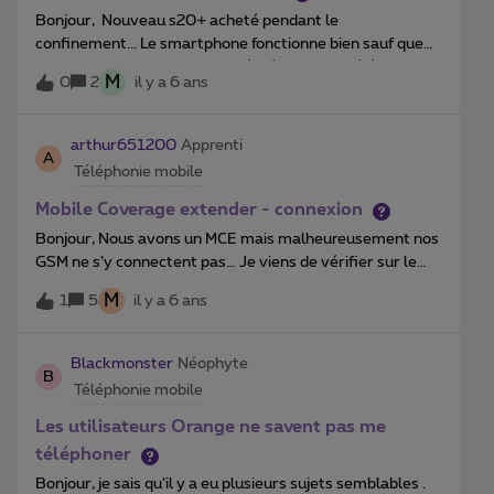
Bonjour, Nouveau s20+ acheté pendant le
confinement... Le smartphone fonctionne bien sauf que
tous les 2 ou 3 jours suis obligé d'éteindre le téléphone
M
0
2
il y a 6 ans
pour récupérer le réseau (4g) suis déjà allé deux fois en
boutique... La première fois il a modifié les apn et
redémarré le s20+ la seconde fois ils ont remplacé la
arthur651200
Apprenti
A
carte sim.... Mais le problème persiste.... Une idée ?
Téléphonie mobile
D'avance merci
Mobile Coverage extender - connexion
Bonjour, Nous avons un MCE mais malheureusement nos
GSM ne s’y connectent pas… Je viens de vérifier sur le
site d’aide Proximus, j’ai fait toutes les manipulations
M
1
5
il y a 6 ans
recommandées mais le réseau mobile affiché sur mon
gsm ne devient pas Proximus. Que devons-nous faire?
Merci pour votre aide. Jessi
Blackmonster
Néophyte
B
Téléphonie mobile
Les utilisateurs Orange ne savent pas me
téléphoner
Bonjour, je sais qu’il y a eu plusieurs sujets semblables .