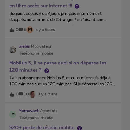
en libre accès sur internet !!!
Bonjour, depuis 2 ou 2 jours je reçois énormément
d’appels, notamment de l’étranger ! en faisant une
recherche sur Google je suis tombée sur ce site qui
M
0
6
il y a 6 ans
dévoile non seulement mon numéro de portable mais
des milliers d’autres !
https://whosenumber.info/belgium/proximus_mobile/
brebis
Motivateur
3247/6439 pourriez-vous faire quelque chose pour
Téléphonie mobile
arrêter cela SVP ? d’avance merci cordialement, anne
Mobilus S, il se passe quoi si on dépasse les
120 minutes ?
J’ai un abonnement Moblius S, et ce jour j’en suis déjà à
100 minutes sur les 120 minutes. Si je dépasse les 120
minutes avant la fin de ce mois, il se passe quoi ? Je ne
0
10
il y a 6 ans
pourrai plus téléphoner ? Ou bien je pourrai continuer à
téléphoner mais alors les communications hors des 120
minutes consommées me seront facturées ?
Momovanli
Apprenti
M
Téléphonie mobile
S20+ perte de réseau mobile