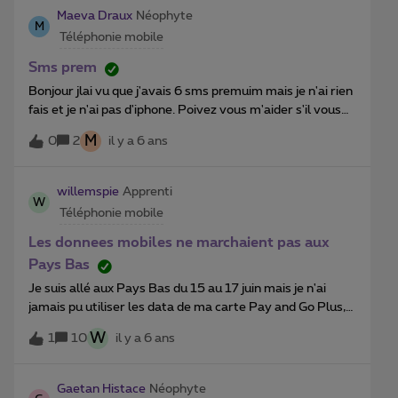
Maeva Draux
Néophyte
M
Téléphonie mobile
Sms prem
Bonjour jlai vu que j'avais 6 sms premuim mais je n'ai rien
fais et je n'ai pas d'iphone. Poivez vous m'aider s'il vous
plaît ? Merci
M
0
2
il y a 6 ans
willemspie
Apprenti
W
Téléphonie mobile
Les donnees mobiles ne marchaient pas aux
Pays Bas
Je suis allé aux Pays Bas du 15 au 17 juin mais je n'ai
jamais pu utiliser les data de ma carte Pay and Go Plus,
bien que cela marche en Belgique. Merci.
W
1
10
il y a 6 ans
Gaetan Histace
Néophyte