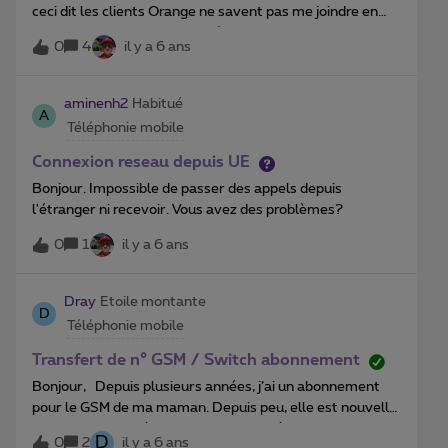
ceci dit les clients Orange ne savent pas me joindre en
appel par contre aucun problème au niveau des sms ..
0
4
il y a 6 ans
Comment régler ce souci ?? merci d’avance .
aminenh2
Habitué
A
Téléphonie mobile
Connexion reseau depuis UE
Bonjour. Impossible de passer des appels depuis
l'étranger ni recevoir. Vous avez des problèmes?
0
1
il y a 6 ans
Dray
Etoile montante
D
Téléphonie mobile
Transfert de n° GSM / Switch abonnement
Bonjour, Depuis plusieurs années, j’ai un abonnement
pour le GSM de ma maman. Depuis peu, elle est nouvelle
cliente Proximus (installation en cours), a son propre
D
0
2
il y a 6 ans