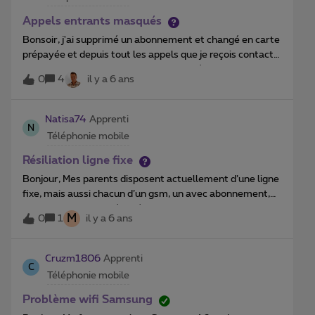
encore ! Je vais donc être sans téléphone ? Mon ancien
opérateur va transférer chez Proximus et je n’ai pas la
Appels entrants masqués
carte Proximus?
Bonsoir, j'ai supprimé un abonnement et changé en carte
prépayée et depuis tout les appels que je reçois contact
ou non il apparaît comme appel masqué. Comment puis je
0
4
il y a 6 ans
faire pour que le numéro des appelants apparaissent sur
mon cadran Merci d'avance. Serge.
Natisa74
Apprenti
N
Téléphonie mobile
Résiliation ligne fixe
Bonjour, Mes parents disposent actuellement d’une ligne
fixe, mais aussi chacun d’un gsm, un avec abonnement,
l’autre avec carte prépayée pay&amp;go. Ils souhaitent
M
0
1
il y a 6 ans
savoir s’ils peuvent résilier leur abonnement à la ligne
fixe sans devoir passer par une boutique en utilisant
l’application MyProximus ? Merci d’avance de votre
Cruzm1806
Apprenti
C
réponse.
Téléphonie mobile
Problème wifi Samsung