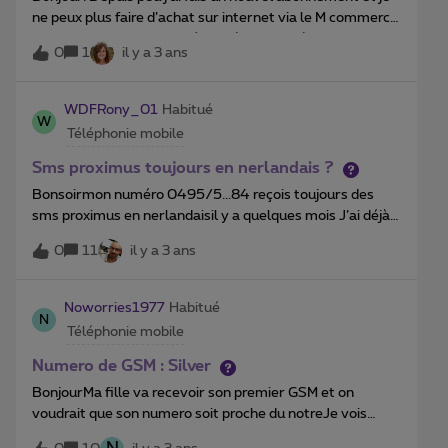
ne peux plus faire d’achat sur internet via le M commerce.
Pourtant il est bien activé d’après vos collègues et le full
0
1
il y a 3 ans
control est bien désactivé. Avec mon ancien abonnement
je pouvais faire des achats je n’avais aucun soucis. Merci
d’avance
WDFRony_01
Habitué
W
Téléphonie mobile
Sms proximus toujours en nerlandais ?
Bonsoirmon numéro 0495/5...84 reçois toujours des
sms proximus en nerlandaisil y a quelques mois J’ai déjà
appeler deux fois le service technique et on me dis a
0
11
il y a 3 ans
chaque fois .. “voila c est fait
monsieur”.Malheureusement il n’y a rien de changer
toujours des sms du 0477200124 en NLPouvez vous
Noworries1977
Habitué
N
enfin faire le nécessaire?Merci d’avance
Téléphonie mobile
Numero de GSM : Silver
BonjourMa fille va recevoir son premier GSM et on
voudrait que son numero soit proche du notreJe vois
l’option Silver sur le site avec le choix de 6 numeros