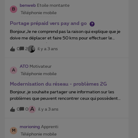
benweb
Etoile montante
B
Téléphonie mobile
Portage prépaid vers pay and go
Bonjour,Je ne comprend pas la raison qui explique que je
doive me déplacer et faire 50 kms pour effectuer le
portage de 2 numéros vers pay and go ?Une autre
0
2
il y a 3 ans
solution ? MerciBen
ATO
Motivateur
A
Téléphonie mobile
Modernisation du réseau - problèmes 2G
Bonjour, je souhaite partager une information sur les
problèmes que peuvent rencontrer ceux qui possèdent
un simple GSM classique, qui ne fonctionne qu’en 2G.Suite
A
0
0
il y a 3 ans
à la modernisation du réseau dans le quartier (qui
apparemment consiste à remplacer l’équipement
Huawei par du Nokia), plusieurs voisins se sont plaints
morioning
Apprenti
M
que leur communications ne fonctionnaient plus que dans
Téléphonie mobile
un sens : on les entend mais eux n’entendent pas leur