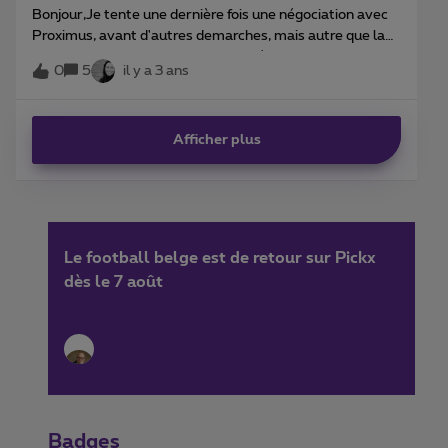
Bonjour,Je tente une dernière fois une négociation avec
Proximus, avant d'autres demarches, mais autre que la
conciliation. Je m'explique:" Le 24 décembre 2022, en
0
5
il y a 3 ans
début de soiree, j'envoie comme chaque année mes
vœux pour le réveillon de Noel, à 178 personnes de mon
répertoire.Après quelques secondes je reçois une
Afficher plus
notification, ce message n'a pas pu être envoyé. Je ne
m'inquiète pas en pensant que cela devait être saturé, et
que ça allait se faire une fois plus
calme.Malheureusement, je reçois un message de
Proximus, pour me signifier que ma carte est
définitivement bloqué, car je n'aurai pas respecté le
Le football belge est de retour sur Pickx
paragraphe 4.1 et 4.2 du règlement d'utilisation.Je
dès le 7 août
téléphone au service clientèle, pas de réponse.Dimanche,
je chatte via mon compte myproximus, on me dit de
m'enregistrer via un lien, qui ne fonctionne pas.Ce lundi,
j'ai le service clientèle, et ils ne savent rien faire car le
numéro n'existe pas. Et que je dois me rendre à une
boutique.Ce que je fais. Et la, je montre le message a
Badges