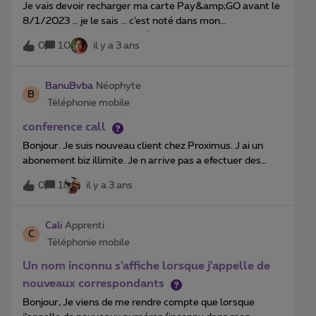
Je vais devoir recharger ma carte Pay&amp;GO avant le
coup à 9€ ? Il faut obligatoirement faire un abonnement
8/1/2023 … je le sais … c’est noté dans mon
à part pour ca et pas possible de le mettre en pack
agenda.Comment puis-je désactiver ces rappels par SMS
(histoire d’économiser qlq euros :p) ? Merci d’avance à qui
0
10
il y a 3 ans
qui sont envoyés (apparemment) ***chaque jour*** ?
me répondra
Sur Myproximus, il y a de moins en moins de
fonctionnalités … Dans “gérer mes alertes ...” … plus un
BanuBvba
Néophyte
B
chat … Peut-on y avoir accès via “Devenir
Téléphonie mobile
administrateur” ? Plus d’info → Oops !!!
conference call
Bonjour. Je suis nouveau client chez Proximus. J ai un
abonement biz illimite. Je n arrive pas a efectuer des
conference telephonique. J ai recu aujourd hui le message
0
1
il y a 3 ans
que l option a ete active j ai coupe puis rallume le gsm et
ca ne marche toujours pas. 6*********90
04********21
Cali
Apprenti
C
Téléphonie mobile
Un nom inconnu s'affiche lorsque j'appelle de
nouveaux correspondants
Bonjour, Je viens de me rendre compte que lorsque