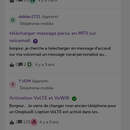
N
0
10
il y a 3 ans
gratuitement. Evidement personne ne sait rien au
service clientèle.est-ce que quelqu’un peut m’aider ici
? Merci
didider2711
Apprenti
D
Téléphonie mobile
télécharger message perso en MP3 sur
voicemail
bonjour, je cherche a telecharger en message d’acceuil
sur ma voicemail un message vocal personalisé au
format MP3. celui-ci est bien présent quand on utilise la
D
0
2
il y a 3 ans
procédure au départ d’un poste fixe, mais lorsque l’on
m’appelle on me dit que je n’ai aucun message, pas de
messagerie.Pouvez-vous m’éclairer sur le sujet et au
Y.VDM
Apprenti
Y
besoin me donner la marche à suivre pour y
Téléphonie mobile
arriver.D’avance merci
Activation VoLTE et VoWifi
Bonjour, Je viens de changer mon ancien téléphone pour
un Oneplus8. L’option VoLTE est activé dans les
paramètre du téléphone mais ne semble pas activée
A
2
125
il y a 3 ans
pour mon numéro. Mon appareil supporte aussi la